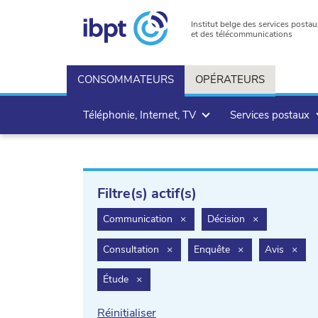
Institut belge des services postau
et des télécommunications
CONSOMMATEURS
OPÉRATEURS
Téléphonie, Internet, TV
Services postaux
Filtre(s) actif(s)
filter.delete
filter.delete
Communication
×
Décision
×
filter.delete
filter.delete
filte
Consultation
×
Enquête
×
Avis
×
filter.delete
Étude
×
Réinitialiser