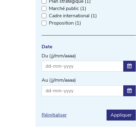
Plan stratégique (1)
Marché public (1)
Cadre international (1)
Proposition (1)
Date
Du (jj/mm/aaaa)
Sél
Au (jj/mm/aaaa)
Sél
Réinitialiser
Appliquer