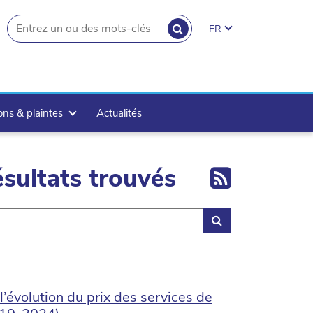
RECHERCHER
FR
search.button
ons & plaintes
Actualités
Export 
sultats trouvés
Rechercher
évolution du prix des services de