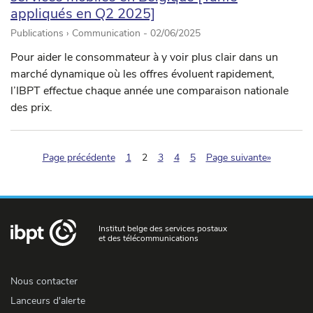
appliqués en Q2 2025]
Publications › Communication -
02/06/2025
Pour aider le consommateur à y voir plus clair dans un
marché dynamique où les offres évoluent rapidement,
l’IBPT effectue chaque année une comparaison nationale
des prix.
(pagination.current)
Page précédente
1
2
3
4
5
Page suivante»
Institut belge des services postaux
et des télécommunications
Nous contacter
Lanceurs d'alerte