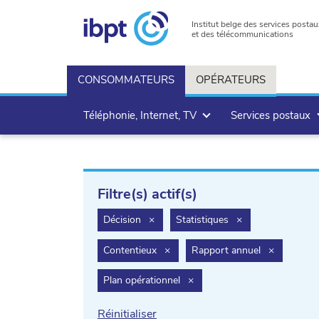
Institut belge des services postau
et des télécommunications
CONSOMMATEURS
OPÉRATEURS
Téléphonie, Internet, TV
Services postaux
Filtre(s) actif(s)
filter.delete
filter.delete
Décision
×
Statistiques
×
filter.delete
filter.delet
Contentieux
×
Rapport annuel
×
filter.delete
Plan opérationnel
×
Réinitialiser