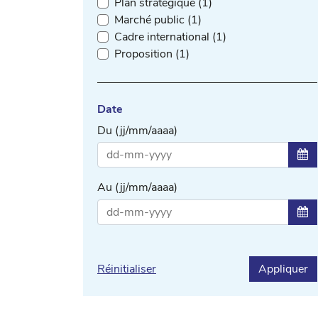
Plan stratégique (1)
Marché public (1)
Cadre international (1)
Proposition (1)
Date
Du (jj/mm/aaaa)
Sél
Au (jj/mm/aaaa)
Sél
Réinitialiser
Appliquer