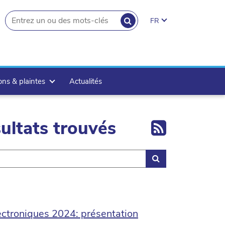
RECHERCHER
FR
search.button
ons & plaintes
Actualités
Export 
ultats trouvés
Rechercher
ectroniques 2024: présentation