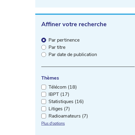
Affiner votre recherche
Par pertinence
Par titre
Par date de publication
Thèmes
Télécom (18)
IBPT (17)
Statistiques (16)
Litiges (7)
Radioamateurs (7)
Plus d'options