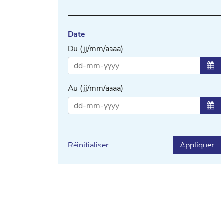
Date
Du (jj/mm/aaaa)
Sél
Au (jj/mm/aaaa)
Sél
Réinitialiser
Appliquer