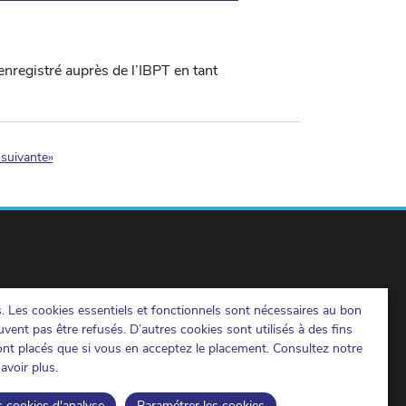
nregistré auprès de l’IBPT en tant
)
suivante»
s. Les cookies essentiels et fonctionnels sont nécessaires au bon
IBPT sur LinkedIn
IBPT sur Facebook
IBPT sur Youtube
vent pas être refusés. D’autres cookies sont utilisés à des fins
ront placés que si vous en acceptez le placement. Consultez notre
avoir plus.
s cookies d'analyse
Paramétrer les cookies