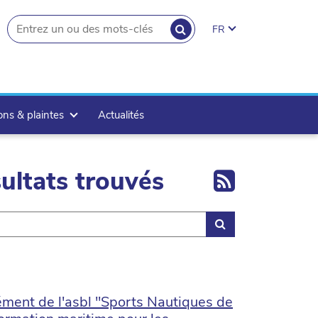
RECHERCHER
FR
search.button
ons & plaintes
Actualités
Export 
ultats trouvés
Rechercher
rément de l'asbl "Sports Nautiques de