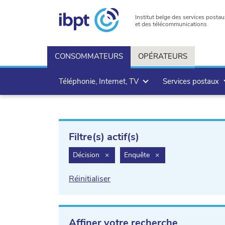
Institut belge des services postau
et des télécommunications
CONSOMMATEURS
OPÉRATEURS
Téléphonie, Internet, TV
Services postaux
Filtre(s) actif(s)
filter.delete
filter.delete
Décision
×
Enquête
×
Réinitialiser
Affiner votre recherche