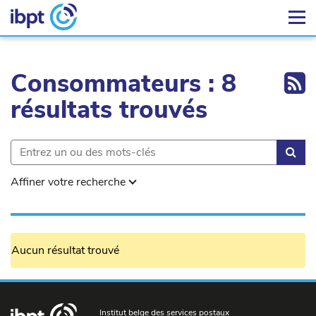
Ex
Consommateurs : 8
résultats trouvés
Rec
Affiner votre recherche
Aucun résultat trouvé
Institut belge des services postaux