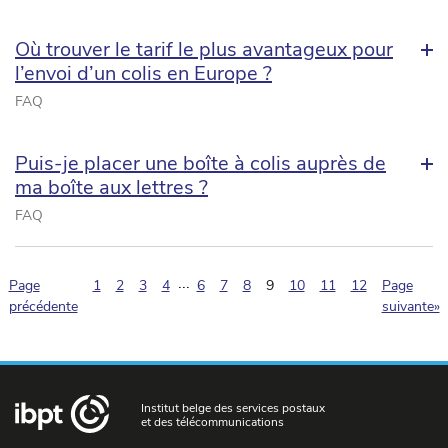
Où trouver le tarif le plus avantageux pour
l’envoi d’un colis en Europe ?
FAQ
Puis-je placer une boîte à colis auprès de
ma boîte aux lettres ?
FAQ
...
(pagination.current)
Page
1
2
3
4
6
7
8
9
10
11
12
Page
précédente
suivante»
Institut belge des services postaux
et des télécommunications