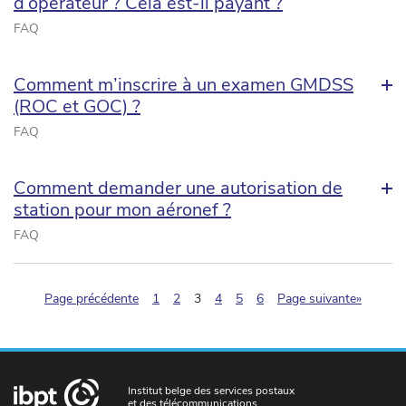
d’opérateur ? Cela est-il payant ?
FAQ
Comment m’inscrire à un examen GMDSS
(ROC et GOC) ?
FAQ
Comment demander une autorisation de
station pour mon aéronef ?
FAQ
(pagination.current)
Page précédente
1
2
3
4
5
6
Page suivante»
Institut belge des services postaux
et des télécommunications