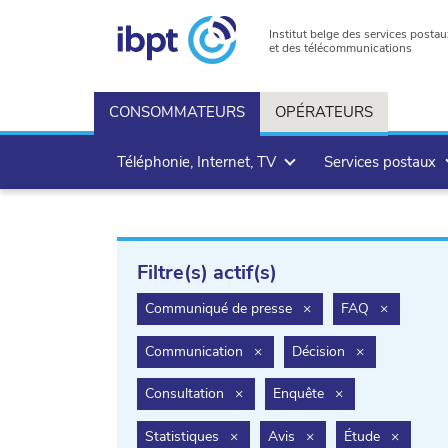
Institut belge des services postau
et des télécommunications
CONSOMMATEURS
OPÉRATEURS
Téléphonie, Internet, TV
Services postaux
Filtre(s) actif(s)
filter.delete
filter.dele
Communiqué de presse
×
FAQ
×
filter.delete
filter.delete
Communication
×
Décision
×
filter.delete
filter.delete
Consultation
×
Enquête
×
filter.delete
filter.delete
filter.de
Statistiques
×
Avis
×
Étude
×