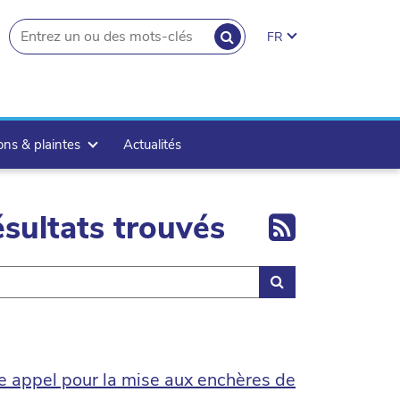
RECHERCHER
FR
search.button
ons & plaintes
Actualités
Export 
sultats trouvés
Rechercher
 appel pour la mise aux enchères de