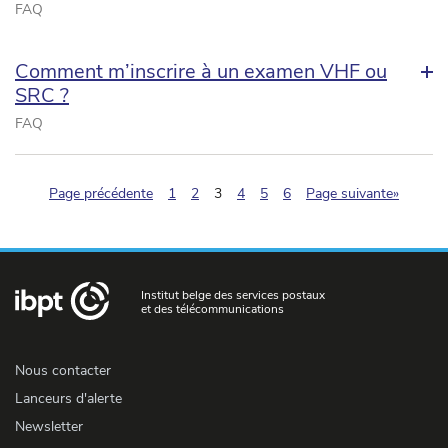
FAQ
Comment m’inscrire à un examen VHF ou
SRC ?
FAQ
(pagination.current)
Page précédente
1
2
3
4
5
6
Page suivante»
Institut belge des services postaux
et des télécommunications
Nous contacter
Lanceurs d'alerte
Newsletter