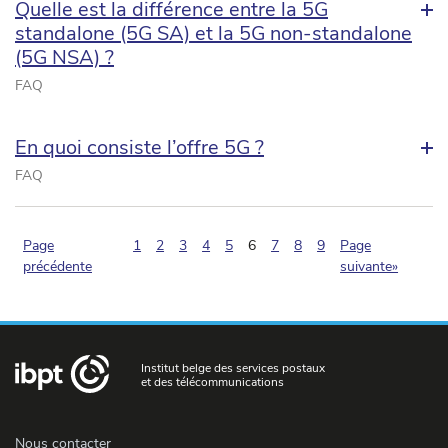
Quelle est la différence entre la 5G
standalone (5G SA) et la 5G non-standalone
(5G NSA) ?
FAQ
En quoi consiste l’offre 5G ?
FAQ
(pagination.current)
Page
1
2
3
4
5
6
7
8
9
Page
précédente
suivante»
Institut belge des services postaux
et des télécommunications
Nous contacter