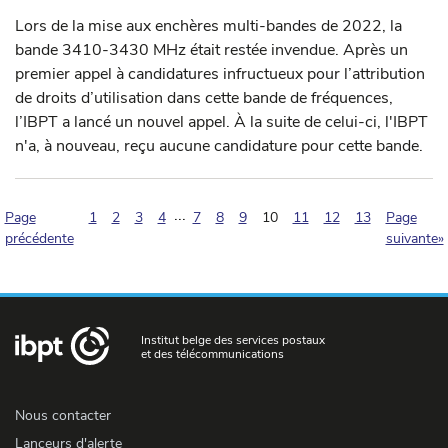
Lors de la mise aux enchères multi-bandes de 2022, la
bande 3410-3430 MHz était restée invendue. Après un
premier appel à candidatures infructueux pour l’attribution
de droits d’utilisation dans cette bande de fréquences,
l’IBPT a lancé un nouvel appel. À la suite de celui-ci, l'IBPT
n'a, à nouveau, reçu aucune candidature pour cette bande.
...
(pagination.current)
Page
1
2
3
4
7
8
9
10
11
12
13
Page
précédente
suivante»
Institut belge des services postaux
et des télécommunications
Nous contacter
Lanceurs d'alerte