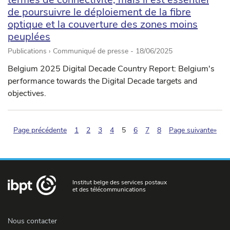
de poursuivre le déploiement de la fibre
optique et la couverture des zones moins
peuplées
Publications › Communiqué de presse -
18/06/2025
Belgium 2025 Digital Decade Country Report: Belgium's
performance towards the Digital Decade targets and
objectives.
(pagination.current)
Page précédente
1
2
3
4
5
6
7
8
Page suivante»
Institut belge des services postaux
et des télécommunications
Nous contacter