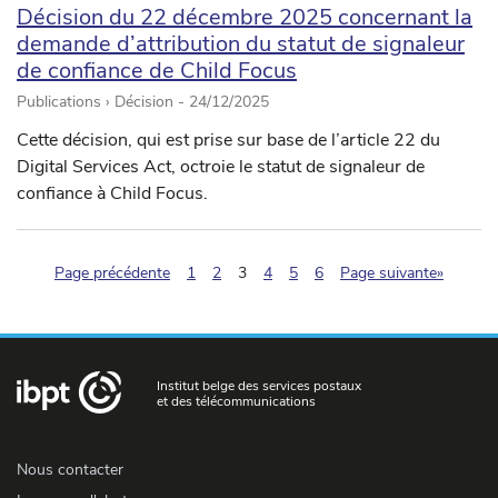
Décision du 22 décembre 2025 concernant la
demande d’attribution du statut de signaleur
de confiance de Child Focus
Publications › Décision -
24/12/2025
Cette décision, qui est prise sur base de l’article 22 du
Digital Services Act, octroie le statut de signaleur de
confiance à Child Focus.
(pagination.current)
Page précédente
1
2
3
4
5
6
Page suivante»
Institut belge des services postaux
et des télécommunications
Nous contacter