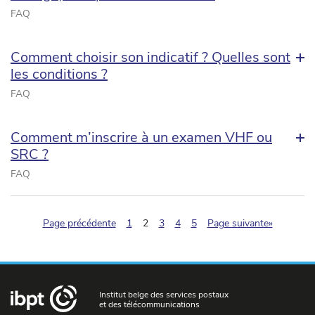
FAQ
Comment choisir son indicatif ? Quelles sont
les conditions ?
FAQ
Comment m’inscrire à un examen VHF ou
SRC ?
FAQ
(pagination.current)
Page précédente
1
2
3
4
5
Page suivante»
Institut belge des services postaux
et des télécommunications