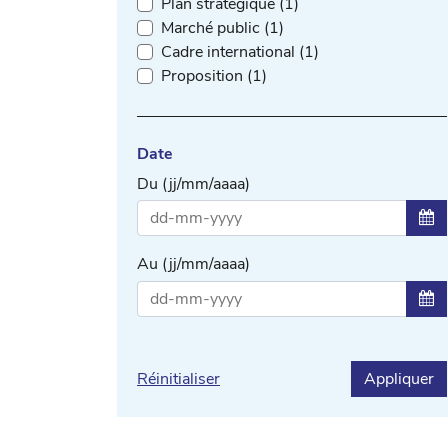
Plan stratégique (1)
Marché public (1)
Cadre international (1)
Proposition (1)
Date
Du (jj/mm/aaaa)
Sél
Au (jj/mm/aaaa)
Sél
Réinitialiser
Appliquer