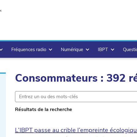
x
Fréquences radio
Numérique
IBPT
Questi
Consommateurs : 392 ré
te
Résultats de la recherche
lete
L’IBPT passe au crible l’empreinte écologique