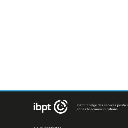
Institut belge des services postau
et des télécommunications