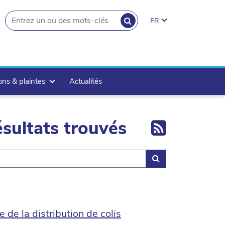
RECHERCHER
FR
search.button
ons & plaintes
Actualités
Export 
sultats trouvés
Rechercher
 de la distribution de colis