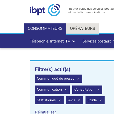
Institut belge des services postau
et des télécommunications
CONSOMMATEURS
OPÉRATEURS
Téléphonie, Internet, TV
Services postaux
Filtre(s) actif(s)
filter.delete
Communiqué de presse
×
filter.delete
filter.dele
Communication
×
Consultation
×
filter.delete
filter.delete
filter.de
Statistiques
×
Avis
×
Étude
×
Réinitialiser