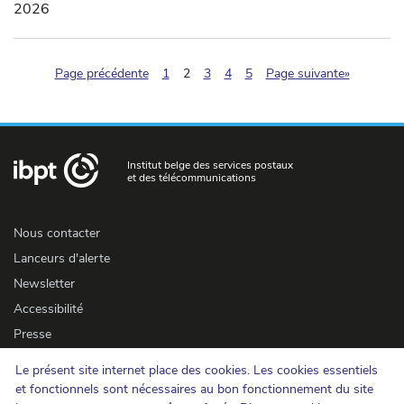
2026
(pagination.current)
Page précédente
1
2
3
4
5
Page suivante»
Institut belge des services postaux
et des télécommunications
Nous contacter
Lanceurs d'alerte
Newsletter
Accessibilité
Presse
Le présent site internet place des cookies. Les cookies essentiels
Cookies
et fonctionnels sont nécessaires au bon fonctionnement du site