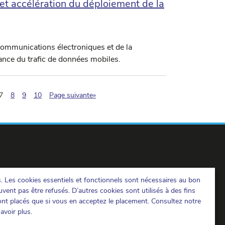
et accélération du déploiement de la
communications électroniques et de la
sance du trafic de données mobiles.
(pagination.current)
7
8
9
10
Page suivante»
s. Les cookies essentiels et fonctionnels sont nécessaires au bon
IBPT sur LinkedIn
IBPT sur Facebook
IBPT sur Youtube
vent pas être refusés. D’autres cookies sont utilisés à des fins
ront placés que si vous en acceptez le placement. Consultez notre
avoir plus.