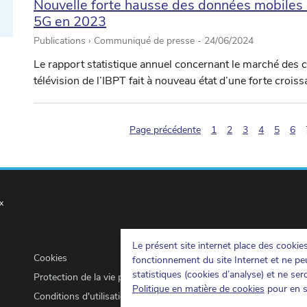
Nouvelle forte hausse des données mobiles 
5G en 2023
Publications › Communiqué de presse -
24/06/2024
Le rapport statistique annuel concernant le marché des 
télévision de l’IBPT fait à nouveau état d’une forte crois
Page précédente
1
2
3
4
5
6
x
Le présent site internet place des cookie
Cookies
fonctionnement du site Internet et ne peu
statistiques (cookies d’analyse) et ne se
Protection de la vie privée
Politique en matière de cookies
pour en s
Conditions d'utilisation et copyrights