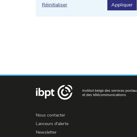
Réinitialiser
Appliquer
Institut belge des services postau
et des télécommunications
Nous contacter
Lanceurs d'alerte
Newsletter