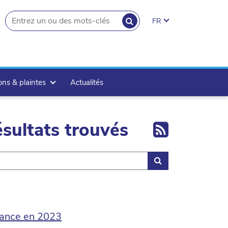
RECHERCHER
FR
search.button
ons & plaintes
Actualités
Export 
sultats trouvés
Rechercher
sance en 2023