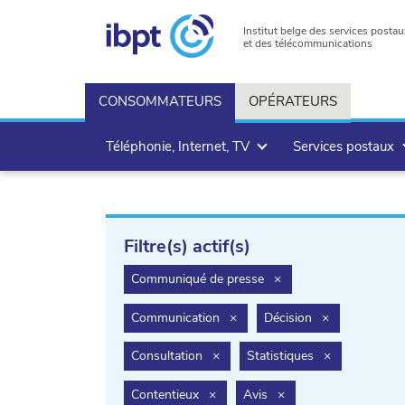
Institut belge des services postau
et des télécommunications
CONSOMMATEURS
OPÉRATEURS
Téléphonie, Internet, TV
Services postaux
Filtre(s) actif(s)
filter.delete
Communiqué de presse
×
filter.delete
filter.delete
Communication
×
Décision
×
filter.delete
filter.delete
Consultation
×
Statistiques
×
filter.delete
filter.delete
Contentieux
×
Avis
×