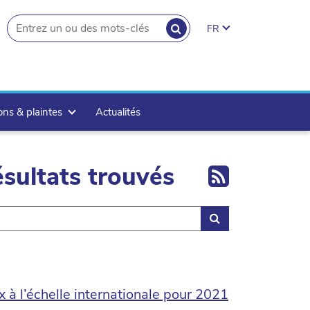
RECHERCHER
FR
search.button
ons & plaintes
Actualités
Export 
sultats trouvés
Rechercher
 à l’échelle internationale pour 2021