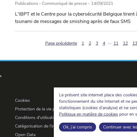
Publications › Communiqué de presse -
14/09/2021
L'IBPT et le Centre pour la cybersécurité Belgique tirent
tsunami de messages de smishing après de faux SMS
...
Page précédente
1
2
3
4
11
12
1
x
Le présent site internet place des cookie
Cookies
fonctionnement du site Internet et ne peu
statistiques (cookies d’analyse) et ne se
Protection de la vie privée
Politique en matière de cookies
pour en s
Conditions d'utilisation et copyrights
Catégorisation de l'information
Ok, j’ai compris
Continuer avec le
Open Data