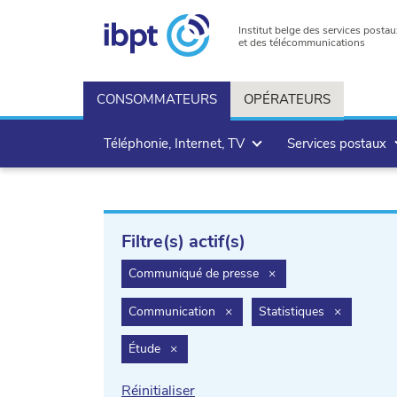
Institut belge des services postau
et des télécommunications
CONSOMMATEURS
OPÉRATEURS
Téléphonie, Internet, TV
Services postaux
Filtre(s) actif(s)
filter.delete
Communiqué de presse
×
filter.delete
filter.delet
Communication
×
Statistiques
×
filter.delete
Étude
×
Réinitialiser