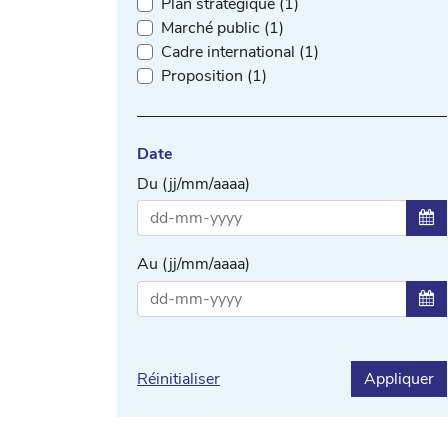
Plan stratégique (1)
Marché public (1)
Cadre international (1)
Proposition (1)
Date
Du (jj/mm/aaaa)
Sél
Au (jj/mm/aaaa)
Sél
Réinitialiser
Appliquer