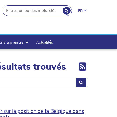
RECHERCHER
FR
search.button
ons & plaintes
Actualités
Export 
sultats trouvés
Rechercher
sur la position de la Belgique dans