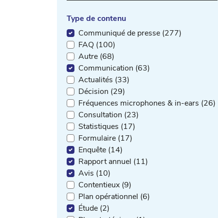
Type de contenu
Communiqué de presse (277)
FAQ (100)
Autre (68)
Communication (63)
Actualités (33)
Décision (29)
Fréquences microphones & in-ears (26)
Consultation (23)
Statistiques (17)
Formulaire (17)
Enquête (14)
Rapport annuel (11)
Avis (10)
Contentieux (9)
Plan opérationnel (6)
Étude (2)