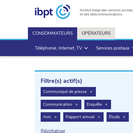
Institut belge des services postau
et des télécommunications
CONSOMMATEURS
OPÉRATEURS
Téléphonie, Internet, TV
Services postaux
Filtre(s) actif(s)
filter.delete
Communiqué de presse
×
filter.delete
filter.delete
Communication
×
Enquête
×
filter.delete
filter.delete
filte
Avis
×
Rapport annuel
×
Étude
×
Réinitialiser