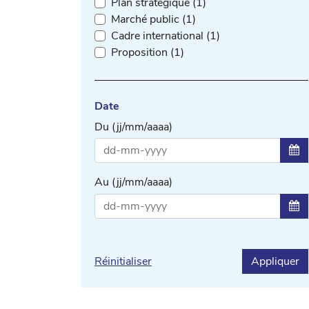
Plan stratégique (1)
Marché public (1)
Cadre international (1)
Proposition (1)
Date
Du (jj/mm/aaaa)
Sél
Au (jj/mm/aaaa)
Sél
Réinitialiser
Appliquer