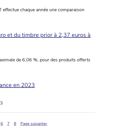
IBPT effectue chaque année une comparaison
ro et du timbre prior à 2,37 euros à
ximale de 6,06 %, pour des produits offerts
sance en 2023
23
agination.current)
6
7
8
Page suivante»