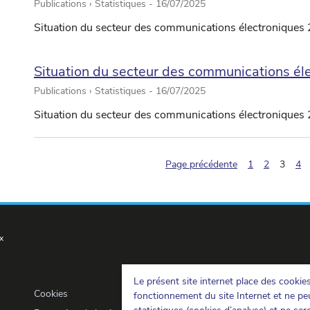
Publications › Statistiques -
16/07/2025
Situation du secteur des communications électroniques 
Situation du secteur des communications é
Publications › Statistiques -
16/07/2025
Situation du secteur des communications électroniques
(pagin
Page précédente
1
2
3
4
x
Le présent site internet place des cookie
Cookies
fonctionnement du site Internet et ne peu