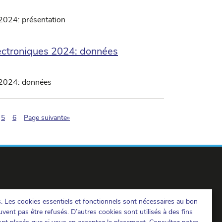
2024: présentation
lectroniques 2024: données
 2024: données
ation.current)
5
6
Page suivante»
s. Les cookies essentiels et fonctionnels sont nécessaires au bon
IBPT sur LinkedIn
IBPT sur Facebook
IBPT sur Youtube
vent pas être refusés. D’autres cookies sont utilisés à des fins