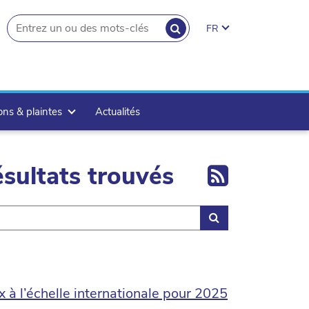
RECHERCHER
FR
search.button
ons & plaintes
Actualités
Export 
sultats trouvés
Rechercher
 à l’échelle internationale pour 2025