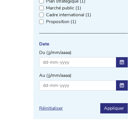
Plan stratégique (1)
Marché public (1)
Cadre international (1)
Proposition (1)
Date
Du (jj/mm/aaaa)
Sél
Au (jj/mm/aaaa)
Sél
Réinitialiser
Appliquer