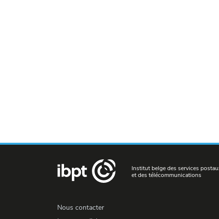
Institut belge des services postau
et des télécommunications
Nous contacter