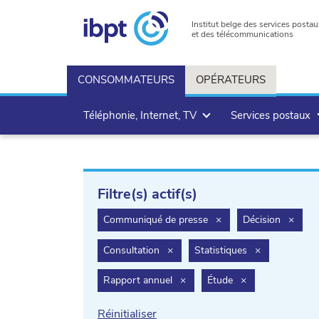
Institut belge des services postau
et des télécommunications
CONSOMMATEURS
OPÉRATEURS
Téléphonie, Internet, TV
Services postaux
Filtre(s) actif(s)
filter.delete
filter
Communiqué de presse
×
Décision
×
filter.delete
filter.delete
Consultation
×
Statistiques
×
filter.delete
filter.delete
Rapport annuel
×
Étude
×
Réinitialiser