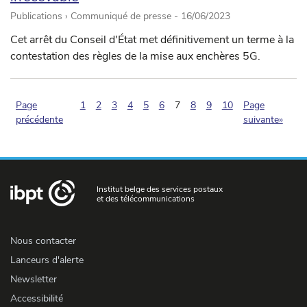
Publications › Communiqué de presse -
16/06/2023
Cet arrêt du Conseil d'État met définitivement un terme à la
contestation des règles de la mise aux enchères 5G.
(pagination.current)
Page
1
2
3
4
5
6
7
8
9
10
Page
précédente
suivante»
Institut belge des services postaux
et des télécommunications
Nous contacter
Lanceurs d'alerte
Newsletter
Accessibilité