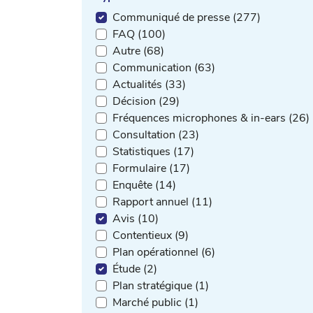
Communiqué de presse (277)
FAQ (100)
Autre (68)
Communication (63)
Actualités (33)
Décision (29)
Fréquences microphones & in-ears (26)
Consultation (23)
Statistiques (17)
Formulaire (17)
Enquête (14)
Rapport annuel (11)
Avis (10)
Contentieux (9)
Plan opérationnel (6)
Étude (2)
Plan stratégique (1)
Marché public (1)