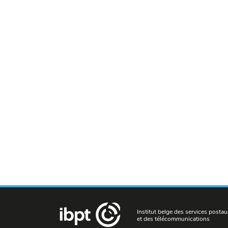
Institut belge des services postau
et des télécommunications