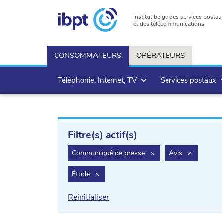
Institut belge des services postau
et des télécommunications
CONSOMMATEURS
OPÉRATEURS
Téléphonie, Internet, TV
Services postaux
Filtre(s) actif(s)
filter.delete
filter.dele
Communiqué de presse
×
Avis
×
filter.delete
Étude
×
Réinitialiser