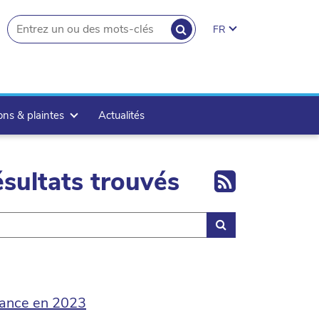
RECHERCHER
FR
search.button
ons & plaintes
Actualités
Export 
sultats trouvés
Rechercher
sance en 2023