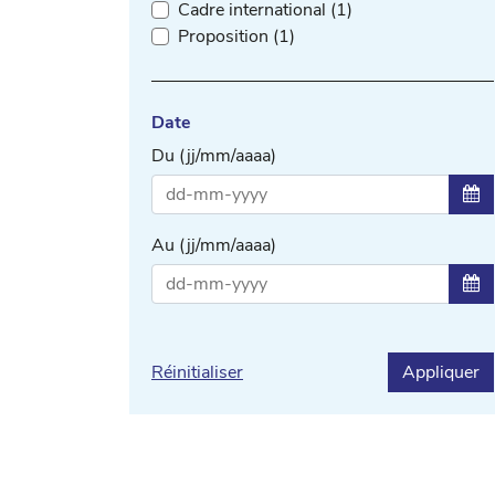
Cadre international (1)
Proposition (1)
Date
Du (jj/mm/aaaa)
Sél
Au (jj/mm/aaaa)
Sél
Réinitialiser
Appliquer