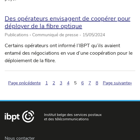
Des opérateurs envisagent de coopérer pour
déployer de la fibre optique
Publications › Communiqué de presse -
15/05/2024
Certains opérateurs ont informé l’IBPT qu’ils avaient
entamé des négociations en vue d’une coopération pour le
déploiement de la fibre.
(pagination.current)
Page précédente
1
2
3
4
5
6
7
8
Page suivante»
Institut belge des services postaux
et des télécommunications
Nous contacter