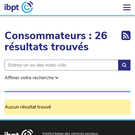
Ex
Consommateurs : 26
résultats trouvés
Rec
Affiner votre recherche
Aucun résultat trouvé
Institut belge des services postaux