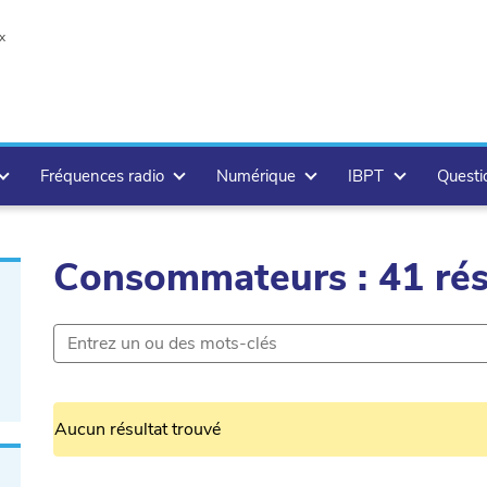
x
Fréquences radio
Numérique
IBPT
Questi
Consommateurs : 41 rés
.delete
Aucun résultat trouvé