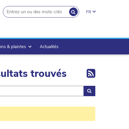
RECHERCHER
FR
search.button
ons & plaintes
Actualités
Export 
ultats trouvés
Rechercher