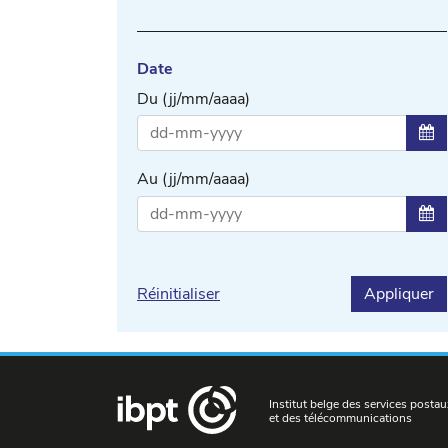
Date
Du (jj/mm/aaaa)
Sél
Au (jj/mm/aaaa)
Sél
Réinitialiser
Appliquer
Institut belge des services postau
et des télécommunications