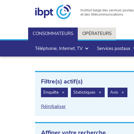
Institut belge des services postau
et des télécommunications
CONSOMMATEURS
OPÉRATEURS
Téléphonie, Internet, TV
Services postaux
Filtre(s) actif(s)
filter.delete
filter.delete
filter
Enquête
×
Statistiques
×
Avis
×
Réinitialiser
Affiner votre recherche