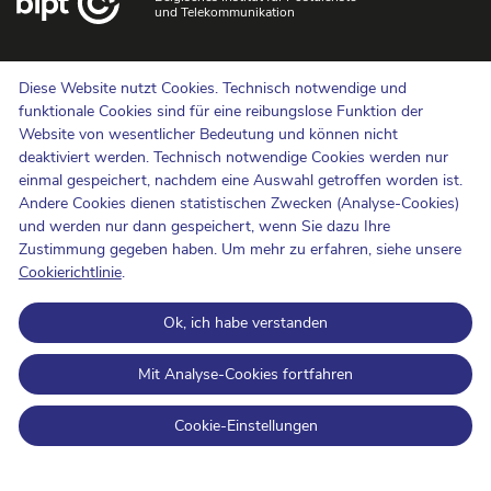
und Telekommunikation
Uns kontaktieren
Diese Website nutzt Cookies. Technisch notwendige und
Hinweisgebermeldungen
funktionale Cookies sind für eine reibungslose Funktion der
Website von wesentlicher Bedeutung und können nicht
Newsletter
deaktiviert werden. Technisch notwendige Cookies werden nur
Barrierefreiheit
einmal gespeichert, nachdem eine Auswahl getroffen worden ist.
Presse
Andere Cookies dienen statistischen Zwecken (Analyse-Cookies)
und werden nur dann gespeichert, wenn Sie dazu Ihre
Zustimmung gegeben haben. Um mehr zu erfahren, siehe unsere
Cookie-Politik
Cookierichtlinie
.
Schutz der Privatsphäre
Ok, ich habe verstanden
Nutzungsbedingungen und Urheberrechte
Informationskategorisierung
Mit Analyse-Cookies fortfahren
Open Data
Cookie-Einstellungen
BIPT on LinkedIn
BIPT auf Facebook
BIPT auf Youtube