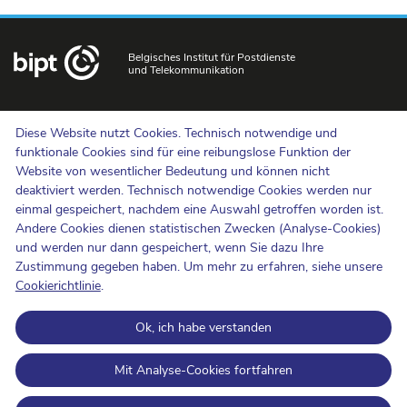
Belgisches Institut für Postdienste
und Telekommunikation
Uns kontaktieren
Diese Website nutzt Cookies. Technisch notwendige und
Hinweisgebermeldungen
funktionale Cookies sind für eine reibungslose Funktion der
Website von wesentlicher Bedeutung und können nicht
Newsletter
deaktiviert werden. Technisch notwendige Cookies werden nur
Barrierefreiheit
einmal gespeichert, nachdem eine Auswahl getroffen worden ist.
Presse
Andere Cookies dienen statistischen Zwecken (Analyse-Cookies)
und werden nur dann gespeichert, wenn Sie dazu Ihre
Zustimmung gegeben haben. Um mehr zu erfahren, siehe unsere
Cookie-Politik
Cookierichtlinie
.
Schutz der Privatsphäre
Ok, ich habe verstanden
Nutzungsbedingungen und Urheberrechte
Informationskategorisierung
Mit Analyse-Cookies fortfahren
Open Data