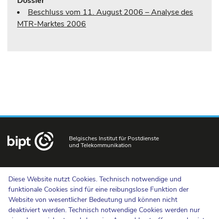
Dossier
Beschluss vom 11. August 2006 – Analyse des
MTR-Marktes 2006
Belgisches Institut für Postdienste
und Telekommunikation
Uns kontaktieren
Diese Website nutzt Cookies. Technisch notwendige und
Hinweisgebermeldungen
funktionale Cookies sind für eine reibungslose Funktion der
Website von wesentlicher Bedeutung und können nicht
Newsletter
deaktiviert werden. Technisch notwendige Cookies werden nur
Barrierefreiheit