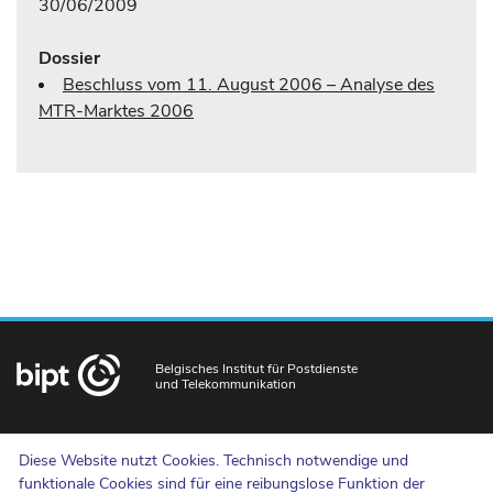
30/06/2009
Dossier
Beschluss vom 11. August 2006 – Analyse des
MTR-Marktes 2006
Belgisches Institut für Postdienste
und Telekommunikation
Uns kontaktieren
Diese Website nutzt Cookies. Technisch notwendige und
Hinweisgebermeldungen
funktionale Cookies sind für eine reibungslose Funktion der