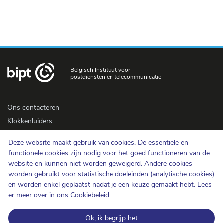
Belgisch Instituut voor
postdiensten en telecommunicatie
Ons contacteren
Klokkenluiders
Newsletter
Deze website maakt gebruik van cookies. De essentiële en
Toegankelijkheid
functionele cookies zijn nodig voor het goed functioneren van de
Pers
website en kunnen niet worden geweigerd. Andere cookies
worden gebruikt voor statistische doeleinden (analytische cookies)
en worden enkel geplaatst nadat je een keuze gemaakt hebt. Lees
Cookiebeleid
er meer over in ons
Cookiebeleid
.
Bescherming van de persoonlijke levenssfeer
Ok, ik begrijp het
Gebruiksvoorwaarden en auteursrechten