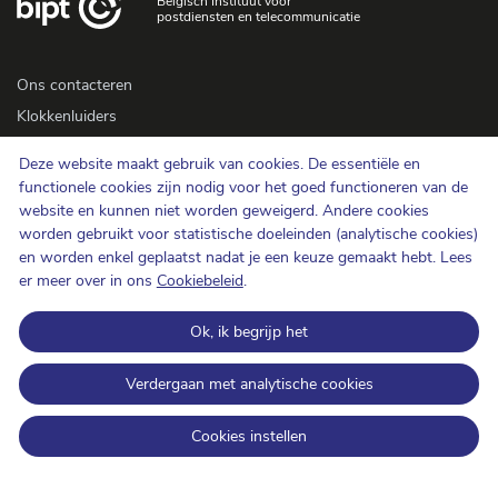
Belgisch Instituut voor
postdiensten en telecommunicatie
Ons contacteren
Klokkenluiders
Newsletter
Deze website maakt gebruik van cookies. De essentiële en
Toegankelijkheid
functionele cookies zijn nodig voor het goed functioneren van de
Pers
website en kunnen niet worden geweigerd. Andere cookies
worden gebruikt voor statistische doeleinden (analytische cookies)
en worden enkel geplaatst nadat je een keuze gemaakt hebt. Lees
Cookiebeleid
er meer over in ons
Cookiebeleid
.
Bescherming van de persoonlijke levenssfeer
Ok, ik begrijp het
Gebruiksvoorwaarden en auteursrechten
Informatiecategorisering
Verdergaan met analytische cookies
Open data
Cookies instellen
BIPT op LinkedIn
BIPT op Facebook
BIPT op Youtube