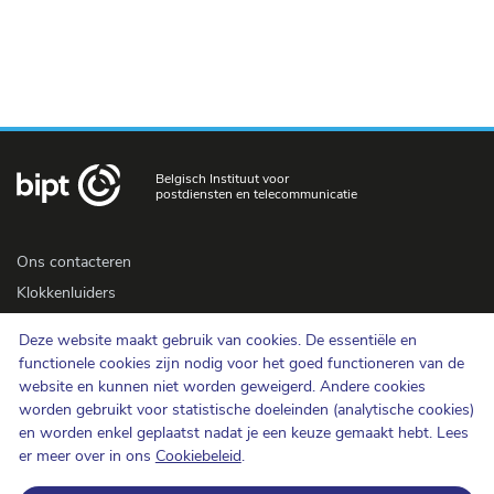
Belgisch Instituut voor
postdiensten en telecommunicatie
Ons contacteren
Klokkenluiders
Newsletter
Deze website maakt gebruik van cookies. De essentiële en
Toegankelijkheid
functionele cookies zijn nodig voor het goed functioneren van de
Pers
website en kunnen niet worden geweigerd. Andere cookies
worden gebruikt voor statistische doeleinden (analytische cookies)
en worden enkel geplaatst nadat je een keuze gemaakt hebt. Lees
Cookiebeleid
er meer over in ons
Cookiebeleid
.
Bescherming van de persoonlijke levenssfeer