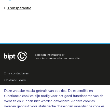
Transparantie
Belgisch Instituut voor
postdiensten en telecommunicatie
Ons contacteren
Klokkenluiders
Newsletter
Deze website maakt gebruik van cookies. De essentiële en
Toegankelijkheid
functionele cookies zijn nodig voor het goed functioneren van de
Pers
website en kunnen niet worden geweigerd. Andere cookies
worden gebruikt voor statistische doeleinden (analytische cookies)