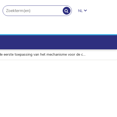
ZOEKEN
NL
search.button
me voor de controle van de prijzen voor gespreksafgifte van de mo