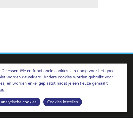
De essentiële en functionele cookies zijn nodig voor het goed
niet worden geweigerd. Andere cookies worden gebruikt voor
kies) en worden enkel geplaatst nadat je een keuze gemaakt
eid
.
BIPT op LinkedIn
BIPT op Facebook
BIPT op Youtube
analytische cookies
Cookies instellen