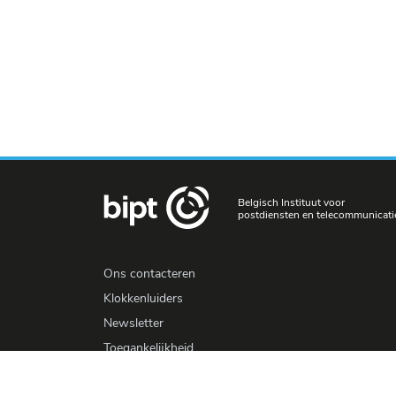
Belgisch Instituut voor
postdiensten en telecommunicati
Ons contacteren
Klokkenluiders
Newsletter
Toegankelijkheid
Pers