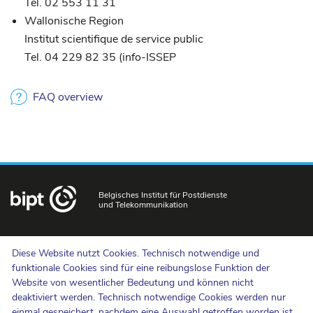
Tel. 02 553 11 31
Wallonische Region
Institut scientifique de service public
Tel. 04 229 82 35 (info-ISSEP
FAQ overview
Belgisches Institut für Postdienste
und Telekommunikation
Uns kontaktieren
Diese Website nutzt Cookies. Technisch notwendige und
Hinweisgebermeldungen
funktionale Cookies sind für eine reibungslose Funktion der
Website von wesentlicher Bedeutung und können nicht
Newsletter
deaktiviert werden. Technisch notwendige Cookies werden nur
Barrierefreiheit
einmal gespeichert, nachdem eine Auswahl getroffen worden ist.