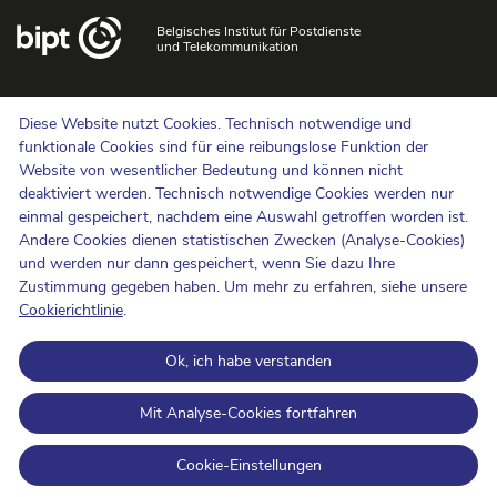
Belgisches Institut für Postdienste
und Telekommunikation
Uns kontaktieren
Diese Website nutzt Cookies. Technisch notwendige und
Hinweisgebermeldungen
funktionale Cookies sind für eine reibungslose Funktion der
Website von wesentlicher Bedeutung und können nicht
Newsletter
deaktiviert werden. Technisch notwendige Cookies werden nur
Barrierefreiheit
einmal gespeichert, nachdem eine Auswahl getroffen worden ist.
Presse
Andere Cookies dienen statistischen Zwecken (Analyse-Cookies)
und werden nur dann gespeichert, wenn Sie dazu Ihre
Zustimmung gegeben haben. Um mehr zu erfahren, siehe unsere
Cookie-Politik
Cookierichtlinie
.
Schutz der Privatsphäre
Ok, ich habe verstanden
Nutzungsbedingungen und Urheberrechte
Informationskategorisierung
Mit Analyse-Cookies fortfahren
Open Data
Cookie-Einstellungen