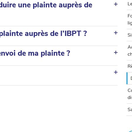
duire une plainte auprès de
Le
Fo
li
lainte auprès de l’IBPT ?
Si
Ac
envoi de ma plainte ?
c
Rè
Co
di
Sa