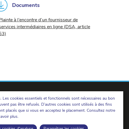
Documents
Plainte à l’encontre d’un fournisseur de
services intermédiaires en ligne (DSA, article
53)
s. Les cookies essentiels et fonctionnels sont nécessaires au bon
vent pas être refusés. D’autres cookies sont utilisés à des fins
ront placés que si vous en acceptez le placement. Consultez notre
avoir plus.
IBPT sur LinkedIn
IBPT sur Facebook
IBPT sur Youtube
s cookies d'analyse
Paramétrer les cookies