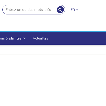
RECHERCHER
FR
search.button
ons & plaintes
Actualités