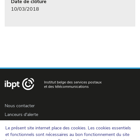
Date de clôture
10/03/2018
Institut belge des services postaux
et des télécommunications
Nous contacter
Lanceurs d'alerte
Newsletter
Le présent site internet place des cookies. Les cookies essentiels
Accessibilité
et fonctionnels sont nécessaires au bon fonctionnement du site