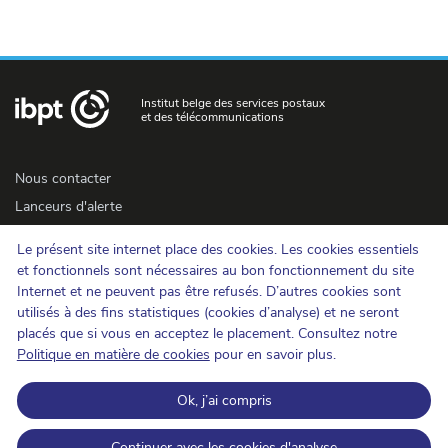
Institut belge des services postaux
et des télécommunications
Nous contacter
Lanceurs d'alerte
Newsletter
Le présent site internet place des cookies. Les cookies essentiels
Accessibilité
et fonctionnels sont nécessaires au bon fonctionnement du site
Presse
Internet et ne peuvent pas être refusés. D’autres cookies sont
utilisés à des fins statistiques (cookies d’analyse) et ne seront
placés que si vous en acceptez le placement. Consultez notre
Cookies
Politique en matière de cookies
pour en savoir plus.
Protection de la vie privée
Ok, j’ai compris
Conditions d'utilisation et copyrights
Catégorisation de l'information
Continuer avec les cookies d'analyse