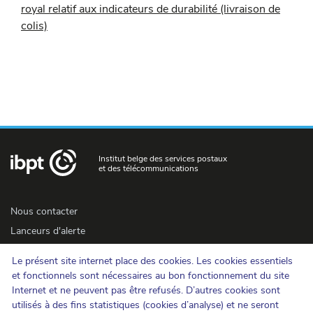
royal relatif aux indicateurs de durabilité (livraison de
colis)
Institut belge des services postaux
et des télécommunications
Nous contacter
Lanceurs d'alerte
Newsletter
Le présent site internet place des cookies. Les cookies essentiels
Accessibilité
et fonctionnels sont nécessaires au bon fonctionnement du site
Presse
Internet et ne peuvent pas être refusés. D’autres cookies sont
utilisés à des fins statistiques (cookies d’analyse) et ne seront