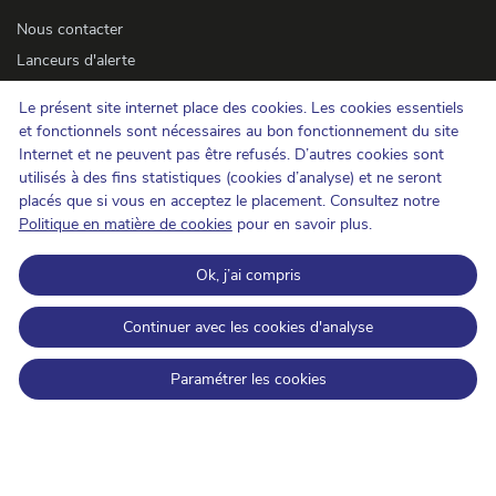
Nous contacter
Lanceurs d'alerte
Newsletter
Le présent site internet place des cookies. Les cookies essentiels
Accessibilité
et fonctionnels sont nécessaires au bon fonctionnement du site
Presse
Internet et ne peuvent pas être refusés. D’autres cookies sont
utilisés à des fins statistiques (cookies d’analyse) et ne seront
placés que si vous en acceptez le placement. Consultez notre
Cookies
Politique en matière de cookies
pour en savoir plus.
Protection de la vie privée
Ok, j’ai compris
Conditions d'utilisation et copyrights
Catégorisation de l'information
Continuer avec les cookies d'analyse
Open Data
Paramétrer les cookies
IBPT sur LinkedIn
IBPT sur Facebook
IBPT sur Youtube