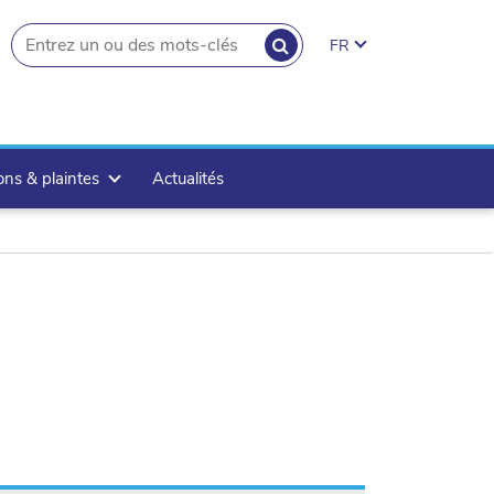
RECHERCHER
FR
search.button
ons & plaintes
Actualités