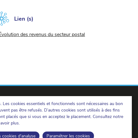
Lien (s)
Évolution des revenus du secteur postal
s. Les cookies essentiels et fonctionnels sont nécessaires au bon
vent pas être refusés. D’autres cookies sont utilisés à des fins
ront placés que si vous en acceptez le placement. Consultez notre
avoir plus.
IBPT sur LinkedIn
IBPT sur Facebook
IBPT sur Youtube
s cookies d'analyse
Paramétrer les cookies