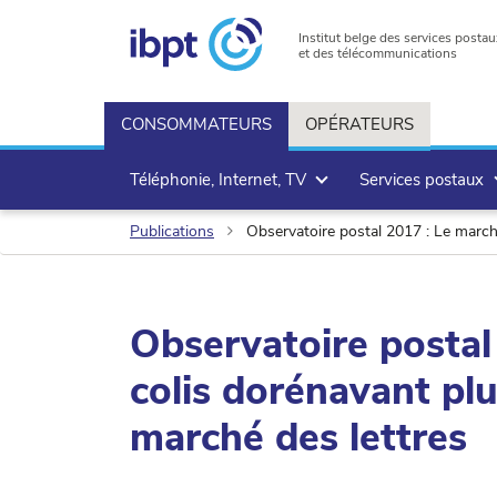
Institut belge des services postau
et des télécommunications
CONSOMMATEURS
OPÉRATEURS
Téléphonie, Internet, TV
Services postaux
Publications
Observatoire postal 2017 : Le marché
Observatoire postal
colis dorénavant pl
marché des lettres