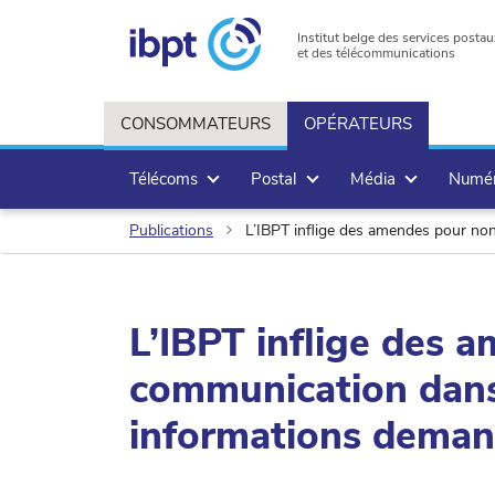
Institut belge des services postau
et des télécommunications
CONSOMMATEURS
OPÉRATEURS
Télécoms
Postal
Média
Numé
Publications
L’IBPT inflige des amendes pour no
L’IBPT inflige des 
communication dans 
informations dema