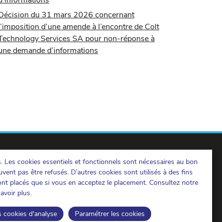
d’informations
Décision du 31 mars 2026 concernant
l’imposition d’une amende à l’encontre de Colt
Technology Services SA pour non-réponse à
une demande d’informations
s. Les cookies essentiels et fonctionnels sont nécessaires au bon
vent pas être refusés. D’autres cookies sont utilisés à des fins
ront placés que si vous en acceptez le placement. Consultez notre
avoir plus.
IBPT sur LinkedIn
IBPT sur Facebook
IBPT sur Youtube
s cookies d'analyse
Paramétrer les cookies