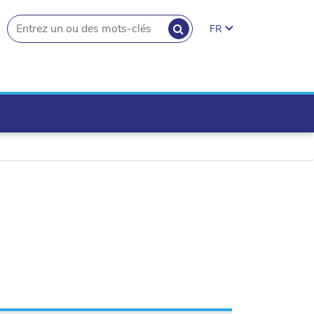
RECHERCHER
FR
search.button