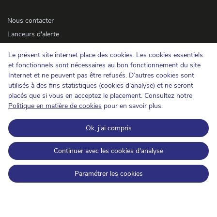
Nous contacter
Lanceurs d'alerte
Newsletter
Le présent site internet place des cookies. Les cookies essentiels
Accessibilité
et fonctionnels sont nécessaires au bon fonctionnement du site
Presse
Internet et ne peuvent pas être refusés. D’autres cookies sont
utilisés à des fins statistiques (cookies d’analyse) et ne seront
placés que si vous en acceptez le placement. Consultez notre
Cookies
Politique en matière de cookies
pour en savoir plus.
Protection de la vie privée
Ok, j’ai compris
Conditions d'utilisation et copyrights
Catégorisation de l'information
Continuer avec les cookies d'analyse
Open Data
Paramétrer les cookies
IBPT sur LinkedIn
IBPT sur Facebook
IBPT sur Youtube