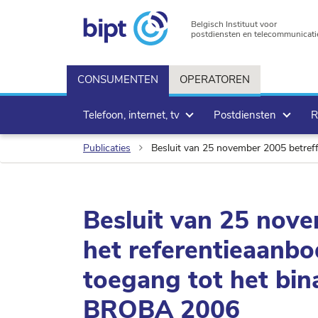
Belgisch Instituut voor
postdiensten en telecommunicati
CONSUMENTEN
OPERATOREN
Telefoon, internet, tv
Postdiensten
R
Publicaties
Besluit van 25 november 2005 betreff
Besluit van 25 nov
het referentieaanb
toegang tot het bina
BROBA 2006