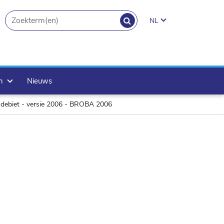
ZOEKEN
NL
search.button
en
Nieuws
r debiet - versie 2006 - BROBA 2006