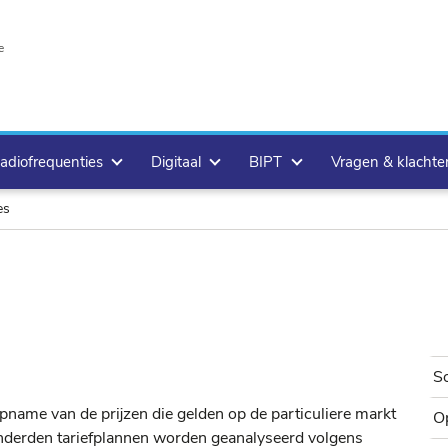
e
adiofrequenties
Digitaal
BIPT
Vragen & klacht
es
So
name van de prijzen die gelden op de particuliere markt
O
nderden tariefplannen worden geanalyseerd volgens