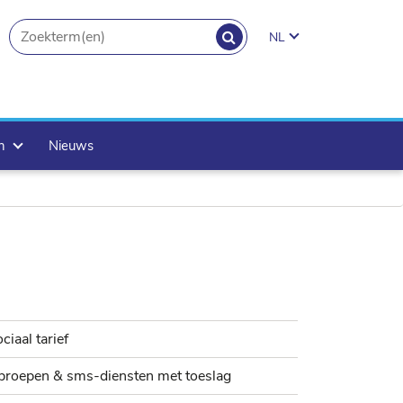
ZOEKEN
NL
search.button
en
Nieuws
ciaal tarief
proepen & sms-diensten met toeslag