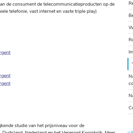
R
 kan de consument de telecommunicatieproducten op de
le telefonie, vast internet en vaste triple play)
Be
W
R
In
rgent
rgent
Na
rgent
c
Na
C
jkende studie van het prijsniveau voor de
, Duitsland, Nederland en het Verenigd Koninkrijk. Meer