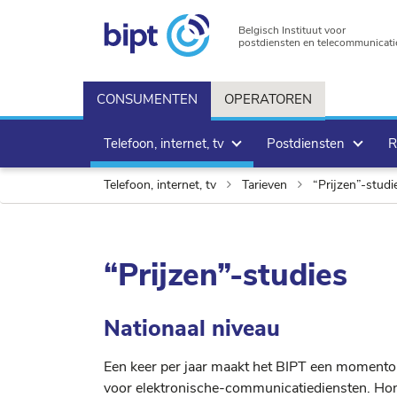
Belgisch Instituut voor
postdiensten en telecommunicati
CONSUMENTEN
OPERATOREN
Telefoon, internet, tv
Postdiensten
R
Telefoon, internet, tv
Tarieven
“Prijzen”-studi
“Prijzen”-studies
Nationaal niveau
Een keer per jaar maakt het BIPT een momentop
voor elektronische-communicatiediensten. Ho