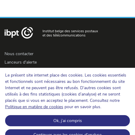
Institut belge des services postaux
et des télécommunications
Nous contacter
Lanceurs d'alerte
Newsletter
Le présent site internet place des cookies. Les cookies essentiels
Accessibilité
et fonctionnels sont nécessaires au bon fonctionnement du site
Presse
Internet et ne peuvent pas être refusés. D’autres cookies sont
utilisés à des fins statistiques (cookies d’analyse) et ne seront
placés que si vous en acceptez le placement. Consultez notre
Cookies
Politique en matière de cookies
pour en savoir plus.
Protection de la vie privée
Ok, j’ai compris
Conditions d'utilisation et copyrights
Catégorisation de l'information
Continuer avec les cookies d'analyse