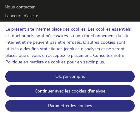
Nous contacter
Lanceurs d'alerte
Newsletter
Le présent site internet place des cookies. Les cookies essentiels
Accessibilité
et fonctionnels sont nécessaires au bon fonctionnement du site
Presse
Internet et ne peuvent pas être refusés. D’autres cookies sont
utilisés à des fins statistiques (cookies d’analyse) et ne seront
placés que si vous en acceptez le placement. Consultez notre
Cookies
Politique en matière de cookies
pour en savoir plus.
Protection de la vie privée
Ok, j’ai compris
Conditions d'utilisation et copyrights
Catégorisation de l'information
Continuer avec les cookies d'analyse
Open Data
Paramétrer les cookies
IBPT sur LinkedIn
IBPT sur Facebook
IBPT sur Youtube