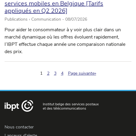
services mobiles en Belgique [Tarifs
appliqués en Q2 2026]
Publications › Communication -
08/07/2026
Pour aider le consommateur à y voir plus clair dans un
marché dynamique où les offres évoluent rapidement,
l’IBPT effectue chaque année une comparaison nationale
des prix.
(pagination.current)
1
2
3
4
Page suivante»
Institut belge des services postaux
et des télécommunications
Nous contacter
Lanceurs d'alerte